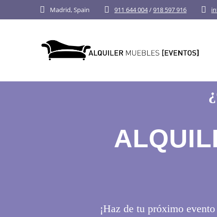
Skip
Madrid, Spain
911 644 004
/
918 597 916
i
to
content
ALQUIL
¡Haz de tu próximo evento