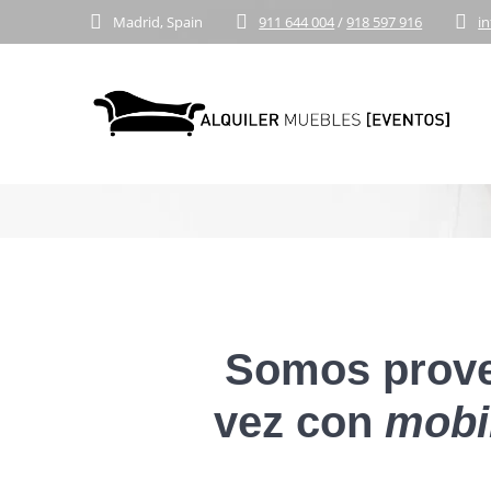
Skip
Madrid, Spain
911 644 004
/
918 597 916
i
to
content
ALQUILER
Somos prove
vez con
mobil