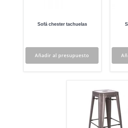
Sofá chester tachuelas
S
Añadir al presupuesto
Añ