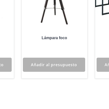
Lámpara foco
to
Añadir al presupuesto
Añ