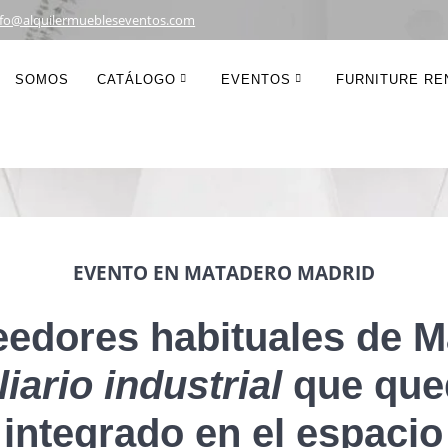
nfo@alquilermuebleseventos.com
 MOBILIARIO I
SOMOS
CATÁLOGO
EVENTOS
FURNITURE REN
EVENTO EN MATADERO MADRID
edores habituales de Ma
iario industrial
que que
integrado en el espacio