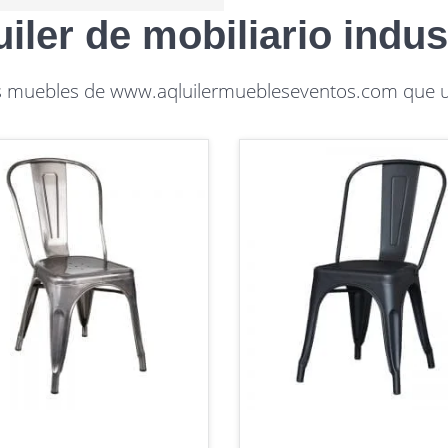
iler de mobiliario indus
os muebles de www.aqluilermuebleseventos.com que ut