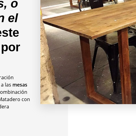
s, o
n el
ste
 por
ración
 a las
mesas
combinación
 Matadero con
dera