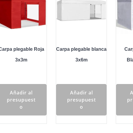
Carpa plegable Roja
Carpa plegable blanca
Car
3x3m
3x6m
Bl
Añadir al
Añadir al
A
presupuest
presupuest
pr
o
o