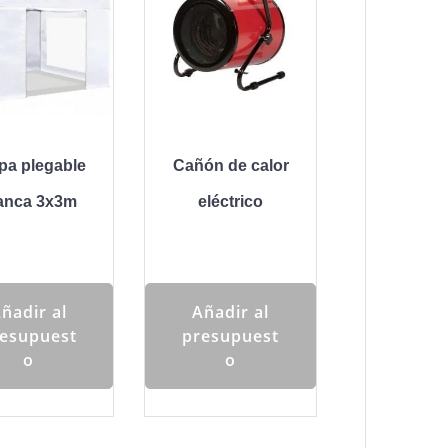
pa plegable
Cañón de calor
anca 3x3m
eléctrico
ñadir al
Añadir al
esupuest
presupuest
o
o