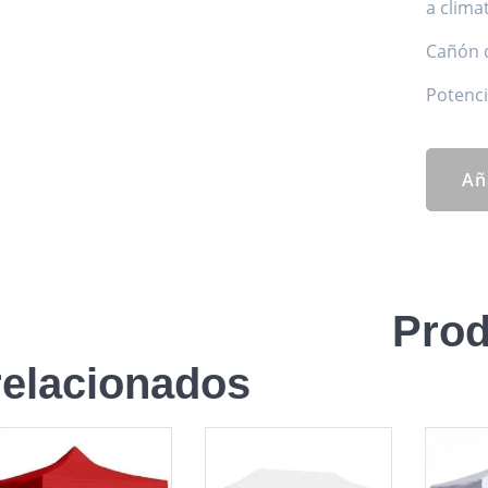
a climat
Cañón d
Potenci
Añ
Prod
relacionados