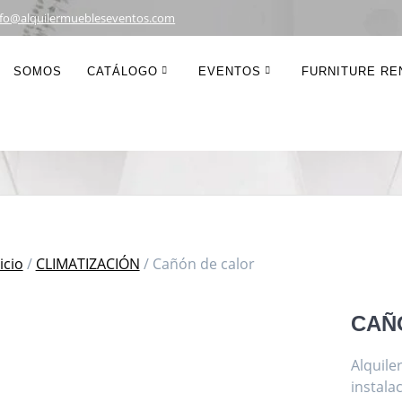
nfo@alquilermuebleseventos.com
Cañón de calor
SOMOS
CATÁLOGO
EVENTOS
FURNITURE REN
icio
/
CLIMATIZACIÓN
/ Cañón de calor
CAÑ
Alquile
instala