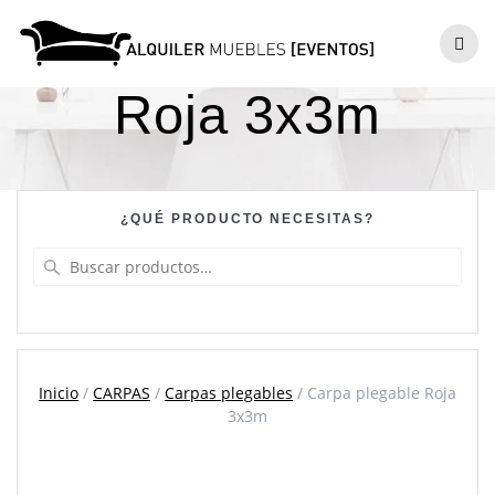
Skip
to
Carpa plegable
content
Roja 3x3m
¿QUÉ PRODUCTO NECESITAS?
Buscar
por:
Inicio
/
CARPAS
/
Carpas plegables
/ Carpa plegable Roja
3x3m