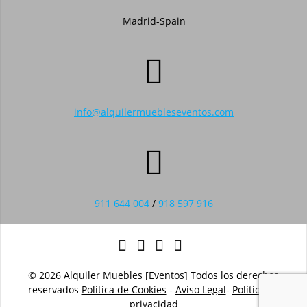
Madrid-Spain
info@alquilermuebleseventos.com
911 644 004
/
918 597 916
© 2026 Alquiler Muebles [Eventos] Todos los derechos
reservados
Politica de Cookies
-
Aviso Legal
-
Política de
privacidad