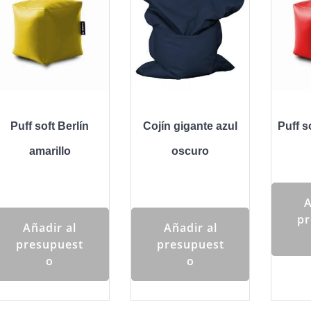
Puff soft Berlín
Cojín gigante azul
Puff s
amarillo
oscuro
A
pr
Añadir al
Añadir al
presupuest
presupuest
o
o