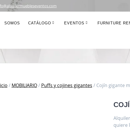
nfo@alquilermuebleseventos.com
ojín gigante mora
SOMOS
CATÁLOGO
EVENTOS
FURNITURE REN
icio
/
MOBILIARIO
/
Puffs y cojines gigantes
/ Cojín gigante 
COJ
Alquile
quiere 