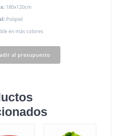
s:
180x120cm
l:
Polipiel
ble en más colores
adir al presupuesto
uctos
cionados