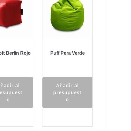
oft Berlín Rojo
Puff Pera Verde
ñadir al
Añadir al
esupuest
presupuest
o
o