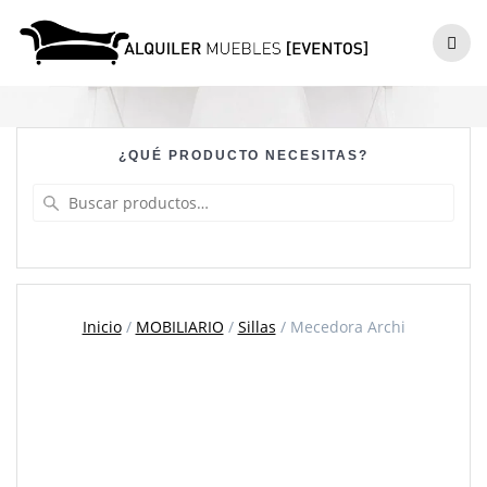
Skip
to
Mecedora Archi
content
¿QUÉ PRODUCTO NECESITAS?
Buscar
por:
Inicio
/
MOBILIARIO
/
Sillas
/ Mecedora Archi