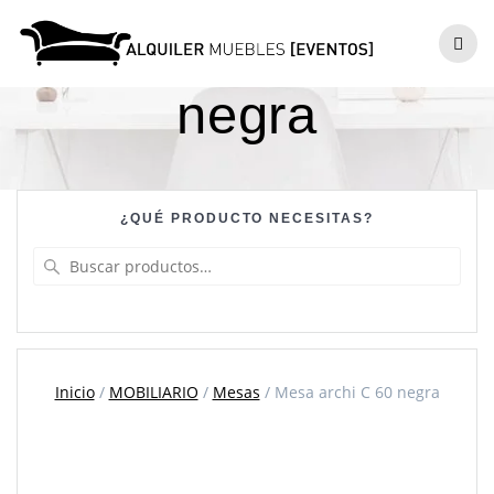
Skip
to
Mesa archi C 60
content
negra
¿QUÉ PRODUCTO NECESITAS?
Buscar
por:
Inicio
/
MOBILIARIO
/
Mesas
/ Mesa archi C 60 negra