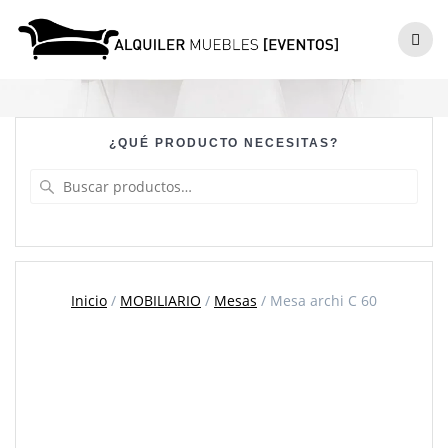
Skip
to
Mesa archi C 60
content
¿QUÉ PRODUCTO NECESITAS?
Buscar
por:
Inicio
/
MOBILIARIO
/
Mesas
/ Mesa archi C 60