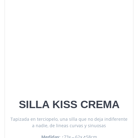
SILLA KISS CREMA
Tapizada en terciopelo, una silla que no deja indiferente
a nadie, de lineas curvas y sinuosas
Medidas:
↑73x↔62x↗58cm