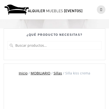
Skip
to
Silla kiss crema
content
¿QUÉ PRODUCTO NECESITAS?
Buscar
por:
Inicio
/
MOBILIARIO
/
Sillas
/ Silla kiss crema