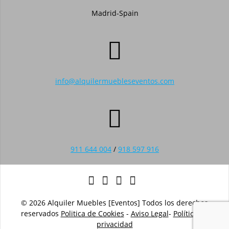
Madrid-Spain
info@alquilermuebleseventos.com
911 644 004
/
918 597 916
© 2026 Alquiler Muebles [Eventos] Todos los derechos
reservados
Politica de Cookies
-
Aviso Legal
-
Política de
privacidad