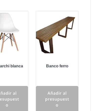
 archi blanca
Banco ferro
ñadir al
Añadir al
esupuest
presupuest
o
o