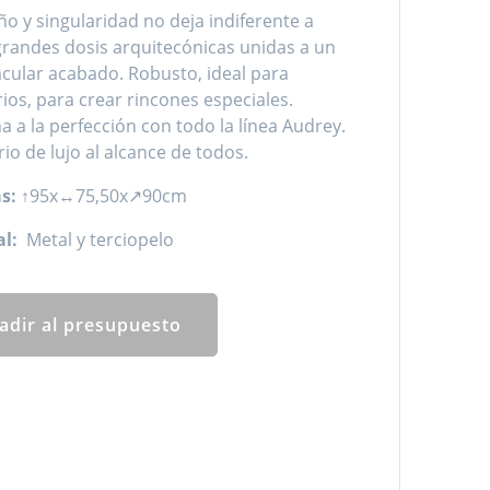
ño y singularidad no deja indiferente a
grandes dosis arquitecónicas unidas a un
cular acabado. Robusto, ideal para
ios, para crear rincones especiales.
 a la perfección con todo la línea Audrey.
rio de lujo al alcance de todos.
s:
↑95x↔75,50x↗90cm
l:
Metal y terciopelo
adir al presupuesto