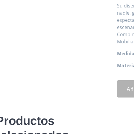
Su dise
nadie, 
especta
escenar
Combina
Mobilia
Medida
Materia
Añ
Productos