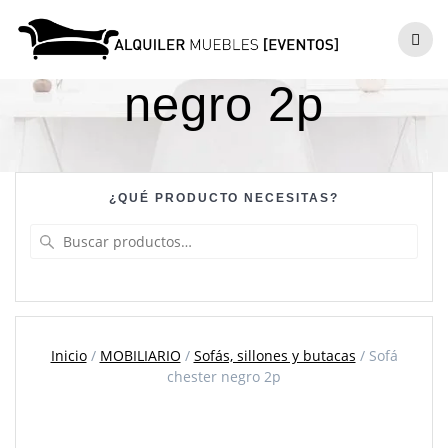
Skip
to
Sofá chester
content
negro 2p
¿QUÉ PRODUCTO NECESITAS?
Buscar
por:
Inicio
/
MOBILIARIO
/
Sofás, sillones y butacas
/ Sofá
chester negro 2p