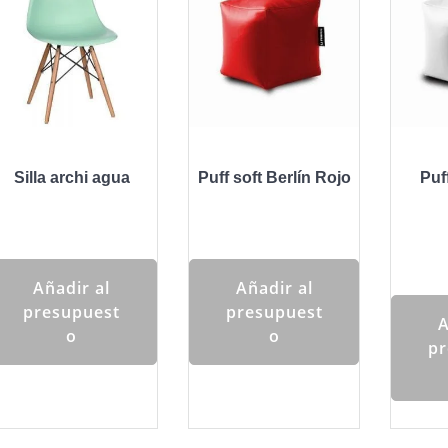
Silla archi agua
Puff soft Berlín Rojo
Puf
Añadir al
Añadir al
presupuest
presupuest
A
o
o
pr