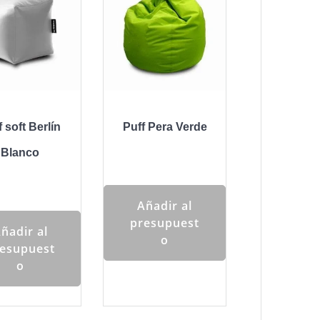
f soft Berlín
Puff Pera Verde
Blanco
Añadir al
presupuest
ñadir al
o
esupuest
o