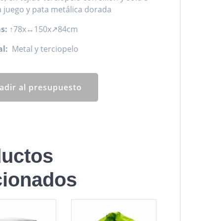
a juego y pata metálica dorada
s:
↑78x↔150x↗84cm
l:
Metal y terciopelo
adir al presupuesto
uctos
cionados