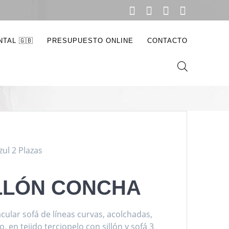
lazas
TAL 🇬🇧
PRESUPUESTO ONLINE
CONTACTO
ul 2 Plazas
LLÓN CONCHA
cular sofá de líneas curvas, acolchadas,
o, en tejido terciopelo con sillón y sofá 3