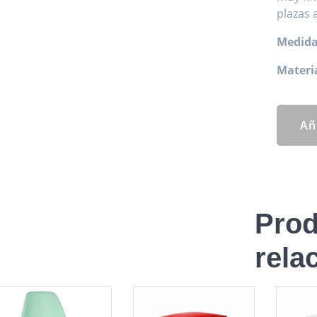
plazas 
Medida
Materia
Añ
Prod
rela