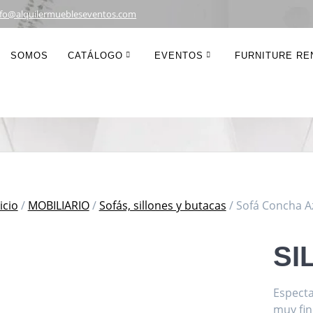
nfo@alquilermuebleseventos.com
 Concha Azul 2 P
SOMOS
CATÁLOGO
EVENTOS
FURNITURE REN
icio
/
MOBILIARIO
/
Sofás, sillones y butacas
/ Sofá Concha Az
SI
Especta
muy fin