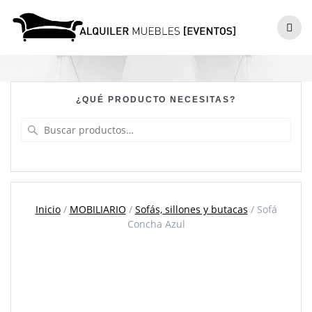
Skip
to
Sofá Concha Azul
content
¿QUÉ PRODUCTO NECESITAS?
Buscar
por:
Inicio
/
MOBILIARIO
/
Sofás, sillones y butacas
/ Sofá
Concha Azul