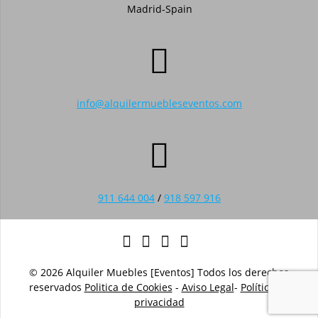
Madrid-Spain
info@alquilermuebleseventos.com
911 644 004
/
918 597 916
© 2026 Alquiler Muebles [Eventos] Todos los derechos
reservados
Politica de Cookies
-
Aviso Legal
-
Política de
privacidad