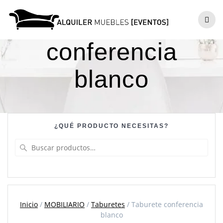
Skip
to
Taburete
content
conferencia
blanco
¿QUÉ PRODUCTO NECESITAS?
Buscar
por:
Inicio
/
MOBILIARIO
/
Taburetes
/ Taburete conferencia
blanco