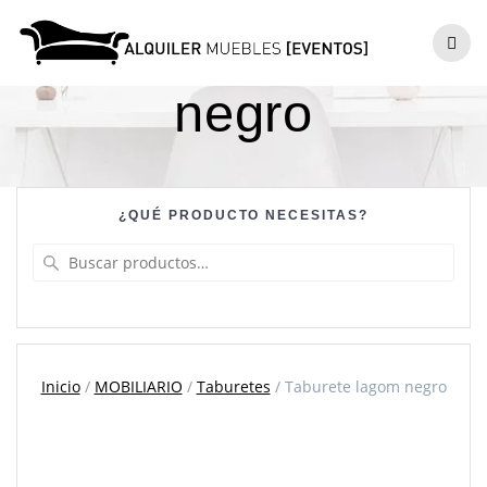
Skip
to
Taburete lagom
content
negro
¿QUÉ PRODUCTO NECESITAS?
Buscar
por:
Inicio
/
MOBILIARIO
/
Taburetes
/ Taburete lagom negro