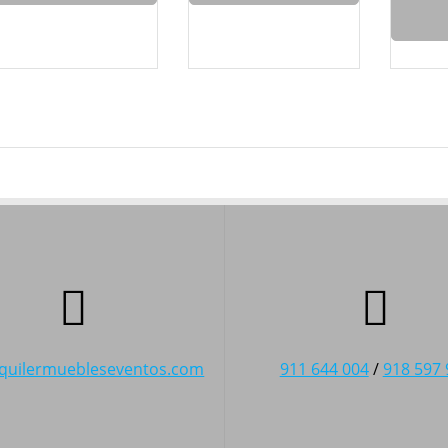
lquilermuebleseventos.com
911 644 004
/
918 597 