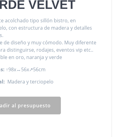
RDE VELVET
e acolchado tipo sillón bistro, en
elo, con estructura de madera y detalles
s.
e de diseño y muy cómodo. Muy diferente
ra distinguirse, rodajes, eventos vip etc..
ble en oro, naranja y verde
s:
↑98x↔56x↗56cm
l:
Madera y terciopelo
adir al presupuesto