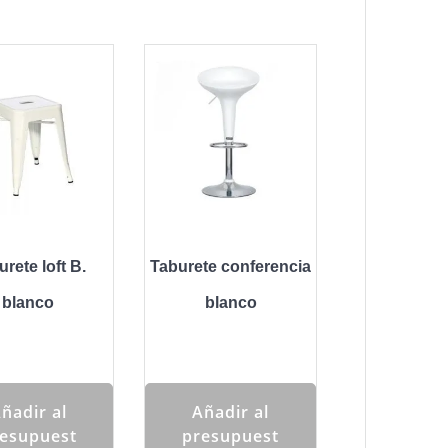
rete loft B.
Taburete conferencia
blanco
blanco
ñadir al
Añadir al
esupuest
presupuest