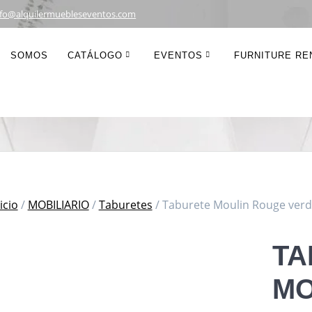
nfo@alquilermuebleseventos.com
 Moulin Rouge ver
SOMOS
CATÁLOGO
EVENTOS
FURNITURE REN
icio
/
MOBILIARIO
/
Taburetes
/ Taburete Moulin Rouge verd
TA
MO