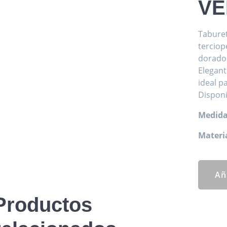
VE
Taburet
terciop
dorado
Elegant
ideal pa
Disponi
Medida
Materia
Añ
Productos