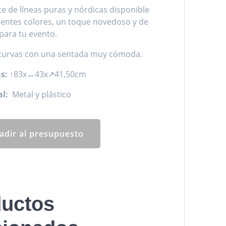
e de líneas puras y nórdicas disponible
rentes colores, un toque novedoso y de
para tu evento.
 curvas con una sentada muy cómoda.
s:
↑83x↔43x↗41,50cm
l:
Metal y plástico
adir al presupuesto
uctos