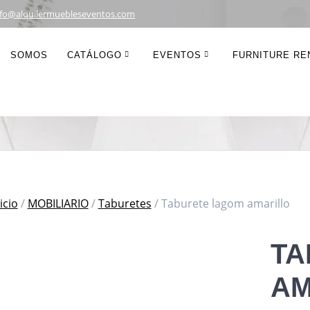
nfo@alquilermuebleseventos.com
urete lagom amar
SOMOS
CATÁLOGO
EVENTOS
FURNITURE REN
icio
/
MOBILIARIO
/
Taburetes
/ Taburete lagom amarillo
TA
AM