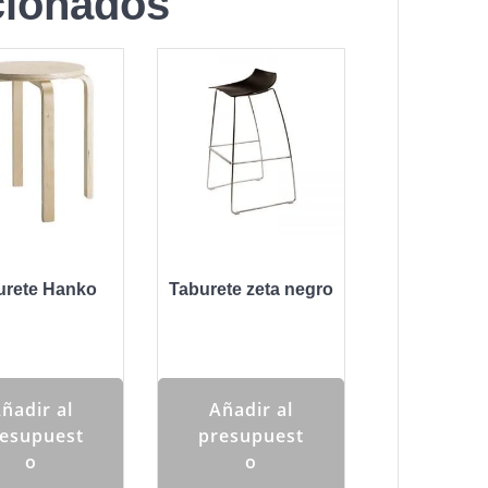
cionados
urete Hanko
Taburete zeta negro
ñadir al
Añadir al
esupuest
presupuest
o
o