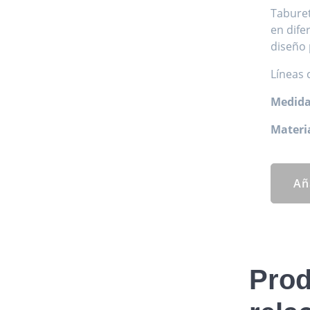
Taburet
en dife
diseño 
Líneas
Medida
Materia
Añ
Prod