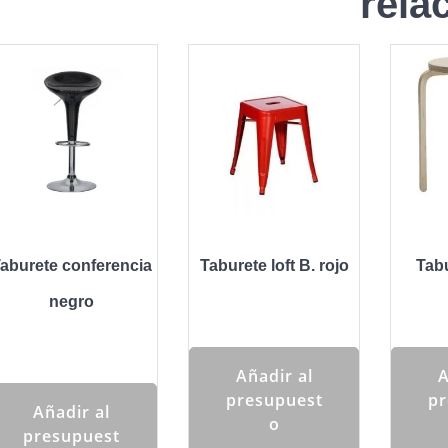
rela
aburete conferencia
Taburete loft B. rojo
Tab
negro
Añadir al
A
presupuest
pr
Añadir al
o
presupuest