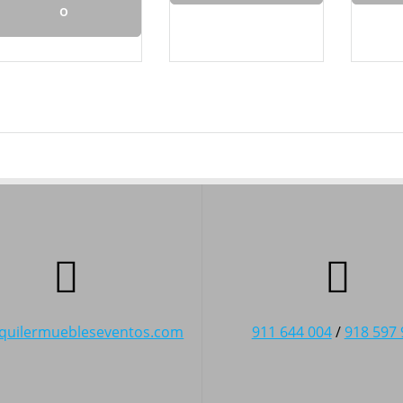
o
lquilermuebleseventos.com
911 644 004
/
918 597 